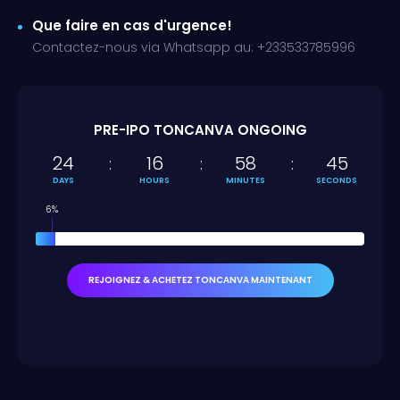
Que faire en cas d'urgence!
Contactez-nous via Whatsapp au: +233533785996
PRE-IPO TONCANVA ONGOING
24
16
58
45
DAYS
HOURS
MINUTES
SECONDS
6%
REJOIGNEZ & ACHETEZ TONCANVA MAINTENANT