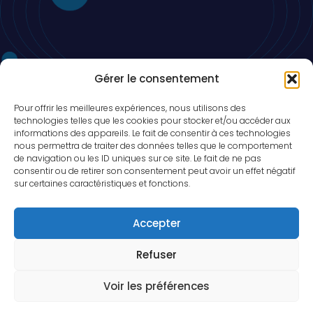
Ne ratez rien, Restez actuel!
Gérer le consentement
Pour offrir les meilleures expériences, nous utilisons des
technologies telles que les cookies pour stocker et/ou accéder aux
informations des appareils. Le fait de consentir à ces technologies
nous permettra de traiter des données telles que le comportement
de navigation ou les ID uniques sur ce site. Le fait de ne pas
consentir ou de retirer son consentement peut avoir un effet négatif
sur certaines caractéristiques et fonctions.
Accepter
TonCanva est légalement reconnu par les autorités
béninoises sous le numéro N° 0100345-ABC le 17.07.2026,
Refuser
République du Bénin. Copyright © 2026, Tout droit réservé aux
propriétaires.
Voir les préférences