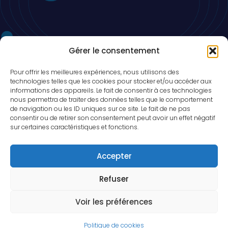
Ne ratez rien, Restez actuel!
Gérer le consentement
Pour offrir les meilleures expériences, nous utilisons des
technologies telles que les cookies pour stocker et/ou accéder aux
informations des appareils. Le fait de consentir à ces technologies
nous permettra de traiter des données telles que le comportement
de navigation ou les ID uniques sur ce site. Le fait de ne pas
consentir ou de retirer son consentement peut avoir un effet négatif
sur certaines caractéristiques et fonctions.
Accepter
TonCanva est légalement reconnu par les autorités
béninoises sous le numéro N° 0100345-ABC le 17.07.2026,
Refuser
République du Bénin. Copyright © 2026, Tout droit réservé aux
propriétaires.
Voir les préférences
Politique de cookies