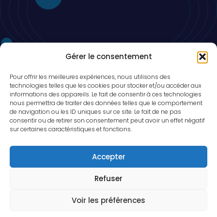
Ne ratez rien, Restez actuel!
Gérer le consentement
Pour offrir les meilleures expériences, nous utilisons des
technologies telles que les cookies pour stocker et/ou accéder aux
informations des appareils. Le fait de consentir à ces technologies
nous permettra de traiter des données telles que le comportement
de navigation ou les ID uniques sur ce site. Le fait de ne pas
consentir ou de retirer son consentement peut avoir un effet négatif
sur certaines caractéristiques et fonctions.
Accepter
TonCanva est légalement reconnu par les autorités
béninoises sous le numéro N° 0100345-ABC le 17.07.2026,
Refuser
République du Bénin. Copyright © 2026, Tout droit réservé aux
propriétaires.
Voir les préférences