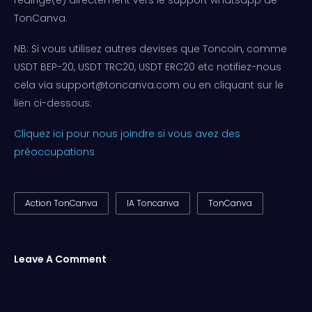
redirigé(e) directement vers le support whatsapp de
TonCanva.
NB: Si vous utilisez autres devises que Toncoin, comme
USDT BEP-20, USDT TRC20, USDT ERC20 etc notifiez-nous
cela via support@toncanva.com ou en cliquant sur le
lien ci-dessous:
Cliquez ici pour nous joindre si vous avez des
préoccupations
Action TonCanva
IA Toncanva
TonCanva
Leave A Comment